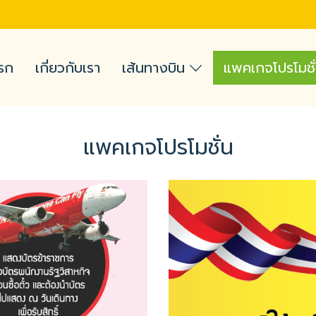
รก
เกี่ยวกับเรา
เส้นทางบิน
แพคเกจโปรโมชั
แพคเกจโปรโมชั่น