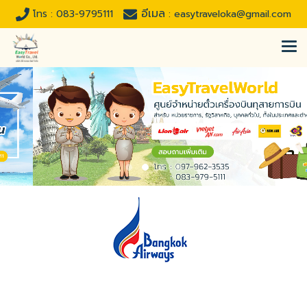
อีเมล
โทร :
083-9795111
:
easytraveloka@gmail.com